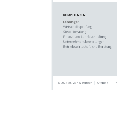
KOMPETENZEN
Leistungen
Wirtschaftsprüfung
Steuerberatung
Finanz- und Lohnbuchhaltung
Unternehmens­bewertungen
Betriebswirtschaft­liche Beratung
© 2026 Dr. Vaih & Partner
Sitemap
I