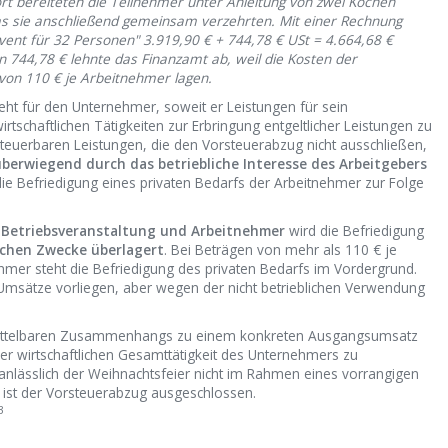
rt bereiteten die Teilnehmer unter Anleitung von zwei Köchen
 sie anschließend gemeinsam verzehrten. Mit einer Rechnung
ent für 32 Personen" 3.919,90 € + 744,78 € USt = 4.664,68 €
 744,78 € lehnte das Finanzamt ab, weil die Kosten der
von 110 € je Arbeitnehmer lagen.
ht für den Unternehmer, soweit er Leistungen für sein
tschaftlichen Tätigkeiten zur Erbringung entgeltlicher Leistungen zu
steuerbaren Leistungen, die den Vorsteuerabzug nicht ausschließen,
überwiegend durch das betriebliche Interesse des Arbeitgebers
ie Befriedigung eines privaten Bedarfs der Arbeitnehmer zur Folge
e Betriebsveranstaltung und Arbeitnehmer
wird die Befriedigung
ichen Zwecke überlagert
. Bei Beträgen von mehr als 110 € je
hmer steht die Befriedigung des privaten Bedarfs im Vordergrund.
Umsätze vorliegen, aber wegen der nicht betrieblichen Verwendung
ittelbaren Zusammenhangs zu einem konkreten Ausgangsumsatz
er wirtschaftlichen Gesamttätigkeit des Unternehmers zu
nlässlich der Weihnachtsfeier nicht im Rahmen eines vorrangigen
 ist der Vorsteuerabzug ausgeschlossen.
3