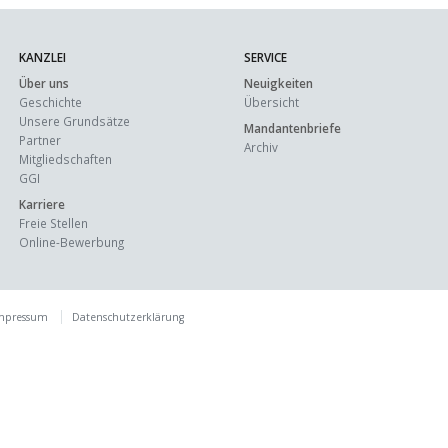
KANZLEI
SERVICE
Über uns
Neuigkeiten
Geschichte
Übersicht
Unsere Grundsätze
Mandantenbriefe
Partner
Archiv
Mitgliedschaften
GGI
Karriere
Freie Stellen
Online-Bewerbung
mpressum
Datenschutzerklärung