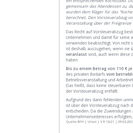
ein entsprechendes Kochstudio. Do
gemeinsam das Abendessen zu, das
wurden dem Kläger für das "Kochev
berechnet. Den Vorsteuerabzug von
Veranstaltung über der Freigrenze 
Das Recht auf Vorsteuerabzug beste
Unternehmen und damit für seine wir
verwenden beabsichtigt. Von nicht 
ist deshalb auszugehen, wenn sie
veranlasst
sind, auch wenn diese d
haben.
Bis zu einem Betrag von 110 € j
des privaten Bedarfs
vom betriebl
Betriebsveranstaltung und Arbeitne
Das heißt, dass keine steuerbaren 
der Vorsteuerabzug entfällt.
Aufgrund des dann fehlenden unm
ist über den Vorsteuerabzug nach d
entscheiden. Da die Zuwendungen a
Unternehmensinteresses erfolgten,
Quelle:BFH | Urteil | V R 16/21 | 09-05-202