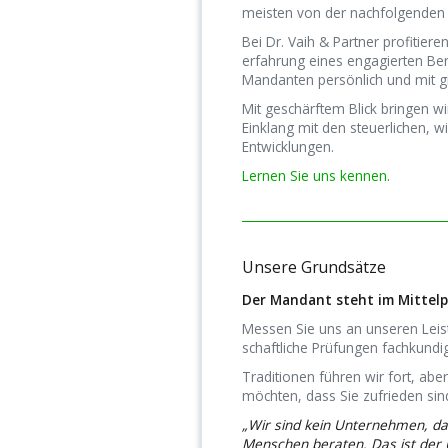
meisten von der nach­folgen­den G
Bei Dr. Vaih & Partner profitier
erfahrung eines enga­gier­ten Ber
Mandanten persön­lich und mit g
Mit geschärftem Blick bringen wir
Einklang mit den steuerlichen, wi
Entwicklungen.
Lernen Sie uns kennen.
Unsere Grundsätze
Der Mandant steht im Mittel
Messen Sie uns an unseren Leistu
schaftliche Prüfungen fachkundig
Traditionen führen wir fort, aber
möchten, dass Sie zufrieden sin
„Wir sind kein Unternehmen, da
Menschen beraten. Das ist der 