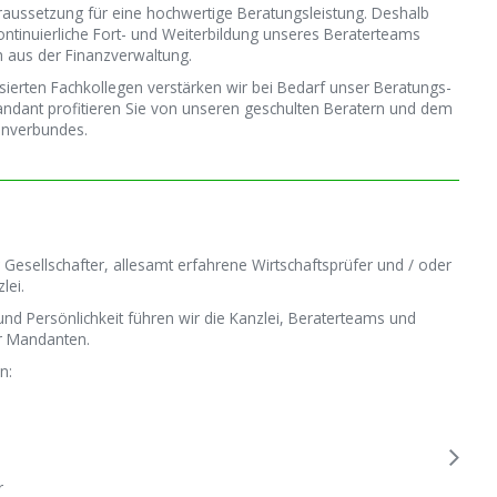
aus­setzung für eine hochwertige Bera­tungs­leistung. Deshalb
ntinuierliche Fort- und Weiter­bildung unseres Berater­teams
 aus der Finanz­verwaltung.
sierten Fach­kollegen verstärken wir bei Bedarf unser Beratungs-
Mandant profitieren Sie von unseren geschulten Beratern und dem
n­verbundes.
r Gesell­schafter, allesamt erfahrene Wirtschafts­prüfer und / oder
lei.
 und Persönlichkeit führen wir die Kanzlei, Berater­teams und
er Mandanten.
n:
r