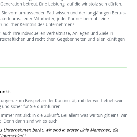
eneration betreut. Eine Leistung, auf die wir stolz sein dürfen.
en Sie vom umfassenden Fach­wissen und der lang­­jährigen Berufs­
ater­teams. Jeder Mi­tarbeiter, jeder Partner betreut seine
ründ­licher Kenntnis des Unter­nehmens.
 auch Ihre individuellen Verhältnisse, Anliegen und Ziele in
rtschaftlichen und rechtlichen Gege­ben­heiten und allen künftigen
punkt.
ngen: zum Beispiel an der Kontinuität, mit der wir betriebs­wirt­
 und sicher für Sie durchführen.
 immer mit Blick in die Zukunft. Bei allem was wir tun gilt eins: wir
d. Denn dann sind wir es auch.
s Unternehmen berät, wir sind in erster Linie Menschen, die
Unterschied.“