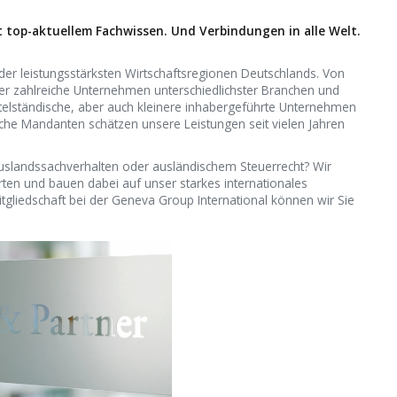
 top-aktuellem Fachwissen. Und Verbin­dungen in alle Welt.
der leistungs­stärksten Wirtschafts­regionen Deutschlands. Von
ner zahlreiche Unternehmen unterschied­lichster Branchen und
el­ständische, aber auch kleinere inhaber­geführte Untern­ehmen
iche Mandanten schätzen unsere Leistungen seit vielen Jahren
s­lands­sach­verhalten oder ausländischem Steuer­recht? Wir
rten und bauen dabei auf unser starkes internationales
tgliedschaft bei der Geneva Group International können wir Sie