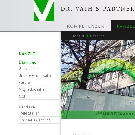
KOMPETENZEN
KANZLE
Kanzlei
Über uns
KANZLEI
Über uns
Geschichte
Unsere Grundsätze
Partner
Mitgliedschaften
GGI
Karriere
Freie Stellen
Online-Bewerbung