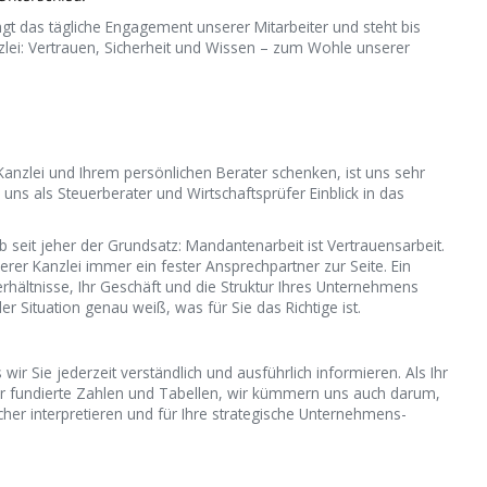
ägt das tägliche Engagement unserer Mitarbeiter und steht bis
zlei: Vertrauen, Sicherheit und Wissen – zum Wohle unserer
Kanzlei und Ihrem persönlichen Berater schenken, ist uns sehr
 uns als Steuerberater und Wirtschafts­prüfer Einblick in das
lb seit jeher der Grundsatz: Mandanten­arbeit ist Vertrauensarbeit.
erer Kanzlei immer ein fester Ansprechpartner zur Seite. Ein
erhältnisse, Ihr Geschäft und die Struktur Ihres Unter­nehmens
r Situation genau weiß, was für Sie das Richtige ist.
 wir Sie jederzeit verständlich und ausführlich informieren. Als Ihr
 nur fundierte Zahlen und Tabellen, wir kümmern uns auch darum,
icher interpretieren und für Ihre strategische Unternehmens­