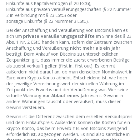
Einkünfte aus Kapitalvermögen (§ 20 EStG),
Einkünfte aus privaten Veräußerungsgeschäften (§ 22 Nummer
2 in Verbindung mit § 23 EStG) oder
sonstige Einkünfte (§ 22 Nummer 3 EStG).
Bei der Anschaffung und Veräußerung von Bitcoins kann es
sich um
private Veräußerungsgeschäfte
im Sinne des § 23
Abs. 1 Nr. 2 EStG handeln kann, sofern der Zeitraum zwischen
Anschaffung und Veräußerung
nicht mehr als ein Jahr
beträgt. Beim Ankauf von Bitcoins zu unterschiedlichen
Zeitpunkten gilt, dass immer die zuerst erworbenen Beträge
als zuerst verkauft gelten (first in, first out). Es kommt
außerdem nicht darauf an, ob man denselben Nominalwert in
Euro vom Krypto-Konto abhebt. Entscheidend ist, wie hoch
der jeweilige Verrechnungswert der virtuellen Währung im
Zeitpunkt des Erwerbs und der Veräußerung war. Wer seine
virtuelle Währung
vor Ablauf eines Jahres
mit Gewinn in
andere Währungen tauscht oder veräußert, muss diesen
Gewinn versteuern.
Gewinn ist die Differenz zwischen dem erzielten Verkaufspreis
und dem Einkaufspreis. Außerdem können die Kosten für ein
Krypto-Konto, das beim Erwerb z.B. von Bitcoins zwingend
erforderlich ist, abgezogen werden. Es sind also sämtliche in