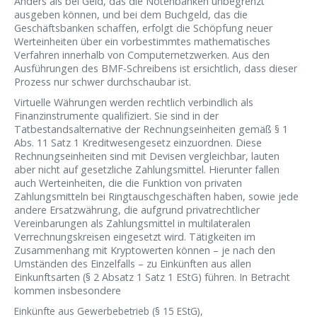
Anders als bei Geld, das die Notenbanken unbegrenzt
ausgeben können, und bei dem Buchgeld, das die
Geschäftsbanken schaffen, erfolgt die Schöpfung neuer
Werteinheiten über ein vorbestimmtes mathematisches
Verfahren innerhalb von Computernetzwerken. Aus den
Ausführungen des BMF-Schreibens ist ersichtlich, dass dieser
Prozess nur schwer durchschaubar ist.
Virtuelle Währungen werden rechtlich verbindlich als
Finanzinstrumente qualifiziert. Sie sind in der
Tatbestandsalternative der Rechnungseinheiten gemäß § 1
Abs. 11 Satz 1 Kreditwesengesetz einzuordnen. Diese
Rechnungseinheiten sind mit Devisen vergleichbar, lauten
aber nicht auf gesetzliche Zahlungsmittel. Hierunter fallen
auch Werteinheiten, die die Funktion von privaten
Zahlungsmitteln bei Ringtauschgeschäften haben, sowie jede
andere Ersatzwährung, die aufgrund privatrechtlicher
Vereinbarungen als Zahlungsmittel in multilateralen
Verrechnungskreisen eingesetzt wird. Tätigkeiten im
Zusammenhang mit Kryptowerten können – je nach den
Umständen des Einzelfalls – zu Einkünften aus allen
Einkunftsarten (§ 2 Absatz 1 Satz 1 EStG) führen. In Betracht
kommen insbesondere
Einkünfte aus Gewerbebetrieb (§ 15 EStG),