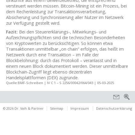
Einkünfte aus einem Gewerbebetrieb, die entsprechend
versteuert werden müssen. Bitcoin-Mining ist ein Prozess, bei
dem Rechenleistung zur Transaktionsverarbeitung,
Absicherung und Synchronisierung aller Nutzer im Netzwerk
zur Verfügung gestellt wird.
Fazit:
Bei den Steuererklärungs-, Mitwirkungs- und
Aufzeichnungspflichten sind die technischen Besonderheiten
von Kryptowerten zu berücksichtigen. So können etwa
Transaktionen unmittelbar „on chain“ erfolgen, das heißt im
Netzwerk durch eine Transaktion – im Falle der
Blockbelohnung: durch das Protokoll – veranlasst und in
einem neuen Block dokumentiert werden. Dieser unmittelbare
Blockchain-Zugriff liegt ebenso dezentralen
Handelsplattformen (DEX) zugrunde.
Quelle:BMF-Schreiben | IV C 1 – S 2256/00042/064/043 | 05-03-2025
© 2026 Dr. Vaih & Partner
Sitemap
Impressum
Datenschutzerklärung