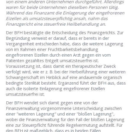
von einem anderen Unternehmen durchgeführt. Allerdings
waren für beide Unternehmen dieselben Personen tätig.
Während das Finanzamt die Einlagerung der eingefrorenen
Eizellen als umsatzsteuerpflichtig ansah, nahm das
Finanzgericht eine steuerfreie Heilbehandlung an.
Der BFH bestätigte die Entscheidung des Finanzgerichts. Zur
Begründung verweist er darauf, dass er bereits in der
Vergangenheit entschieden habe, dass die weitere Lagerung
von im Rahmen einer Fruchtbarkeitsbehandlung
eingefrorenen Eizellen durch einen Arzt gegen ein vom
Patienten gezahltes Entgelt umsatzsteuerfrei ist.
Voraussetzung ist, dass damit ein therapeutischer Zweck
verfolgt wird, wie er z. B. bei der Herbeiführung einer weiteren
Schwangerschaft im Hinblick auf eine andauernde organisch
bedingte Sterilität besteht. Ergänzend führt der BFH aus, dass
auch die isolierte Einlagerung eingefrorener Eizellen
umsatzsteuerfrei ist.
Der BFH wendet sich damit gegen eine von der
Finanzverwaltung vorgenommene Unterscheidung zwischen
einer "weiteren Lagerung" und einer "bloßen Lagerung",
wobei die Finanzverwaltung für den Fall der bloßen Lagerung
eine zur Steuerpflicht führende Regelvermutung aufstellt. Für
den BFH ist maßgeblich, dass es in beiden Fällen