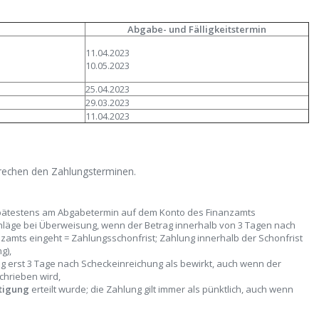
Abgabe- und Fälligkeitstermin
11.04.2023
10.05.2023
25.04.2023
29.03.2023
11.04.2023
rechen den Zahlungsterminen.
pätestens am Abgabetermin auf dem Konto des Finanzamts
hläge bei Überweisung, wenn der Betrag innerhalb von 3 Tagen nach
amts eingeht = Zahlungsschonfrist; Zahlung innerhalb der Schonfrist
g),
ung erst 3 Tage nach Scheckeinreichung als bewirkt, auch wenn der
chrieben wird,
tigung
erteilt wurde; die Zahlung gilt immer als pünktlich, auch wenn