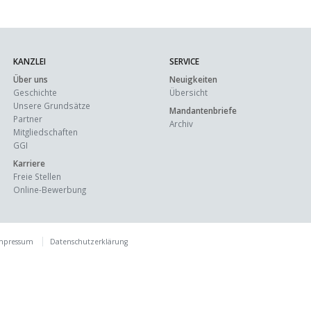
KANZLEI
SERVICE
Über uns
Neuigkeiten
Geschichte
Übersicht
Unsere Grundsätze
Mandantenbriefe
Partner
Archiv
Mitgliedschaften
GGI
Karriere
Freie Stellen
Online-Bewerbung
mpressum
Datenschutzerklärung