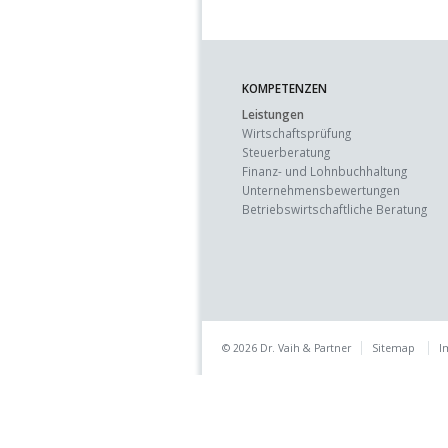
KOMPETENZEN
Leistungen
Wirtschaftsprüfung
Steuerberatung
Finanz- und Lohnbuchhaltung
Unternehmens­bewertungen
Betriebswirtschaft­liche Beratung
© 2026 Dr. Vaih & Partner
Sitemap
I