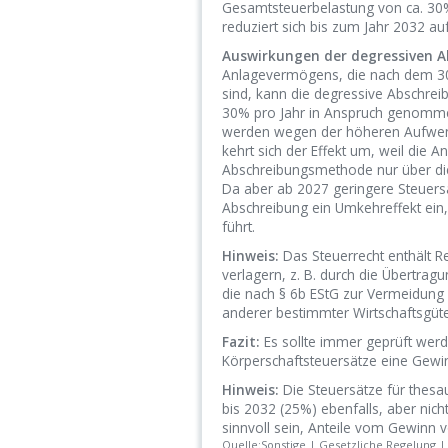
Gesamtsteuerbelastung von ca. 30%
reduziert sich bis zum Jahr 2032 au
Auswirkungen der degressiven A
Anlagevermögens, die nach dem 30.
sind, kann die degressive Abschre
30% pro Jahr in Anspruch genom
werden wegen der höheren Aufwendu
kehrt sich der Effekt um, weil die
Abschreibungsmethode nur über die
Da aber ab 2027 geringere Steuersät
Abschreibung ein Umkehreffekt ein
führt.
Hinweis:
Das Steuerrecht enthält R
verlagern, z. B. durch die Übertra
die nach § 6b EStG zur Vermeidung
anderer bestimmter Wirtschaftsgüt
Fazit:
Es sollte immer geprüft werd
Körperschaftsteuersätze eine Gewin
Hinweis:
Die Steuersätze für thesa
bis 2032 (25%) ebenfalls, aber ni
sinnvoll sein, Anteile vom Gewinn 
Quelle:Sonstige | Gesetzliche Regelung | 