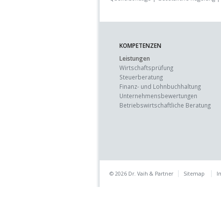
KOMPETENZEN
Leistungen
Wirtschaftsprüfung
Steuerberatung
Finanz- und Lohnbuchhaltung
Unternehmens­bewertungen
Betriebswirtschaft­liche Beratung
© 2026 Dr. Vaih & Partner
Sitemap
I