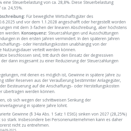
 eine Steuerbelastung von ca. 28,8%. Diese Steuerbelastung
f ca. 24,55%.
bschreibung:
Für bewegliche Wirtschaftsgüter des
6.2025 und vor dem 1.1.2028 angeschafft oder hergestellt worden
ibungen mit dem 3-fachen der linearen Abschreibung, aber höchstens
men werden.
Konsequenz:
Steuerzahlungen und Ausschüttungen
ngen in den ersten Jahren vermindert. In den späteren Jahren
 Anschaffungs- oder Herstellungskosten unabhängig von der
 Nutzungsdauer verteilt werden können.
ze beschlossen sind, tritt durch den Einsatz der degressiven
, der dann insgesamt zu einer Reduzierung der Steuerzahlungen
egelungen, mit denen es möglich ist, Gewinne in spätere Jahre zu
gung stiller Reserven aus der Veräußerung bestimmter Anlagegüter,
 der Besteuerung auf die Anschaffungs- oder Herstellungskosten
er übertragen werden können.
en, ob sich wegen der schrittweisen Senkung der
nverlagerung in spätere Jahre lohnt.
urierte Gewinne (§ 34a Abs. 1 Satz 1 EStG) sinken von 2027 (28,25%)
cht so stark. Insbesondere bei Personenunternehmen kann es daher
vorerst nicht zu entnehmen.
04-09-2025