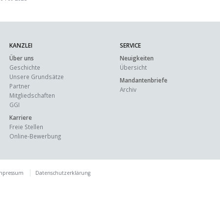
KANZLEI
SERVICE
Über uns
Neuigkeiten
Geschichte
Übersicht
Unsere Grundsätze
Mandantenbriefe
Partner
Archiv
Mitgliedschaften
GGI
Karriere
Freie Stellen
Online-Bewerbung
mpressum
Datenschutzerklärung