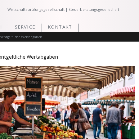
Wirtschaftsprüfungsgesellschaft | Steuerberatungsgesellschaft
I
SERVICE
KONTAKT
unentgeltliche Wertabgaben
entgeltliche Wertabgaben