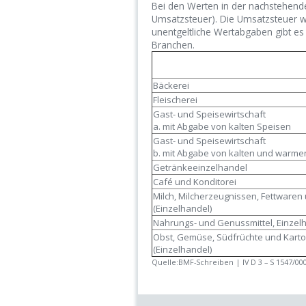
Bei den Werten in der nachstehend
Umsatzsteuer). Die Umsatzsteuer w
unentgeltliche Wertabgaben gibt es 
Branchen.
Bäckerei
Fleischerei
Gast- und Speisewirtschaft
a. mit Abgabe von kalten Speisen
Gast- und Speisewirtschaft
b. mit Abgabe von kalten und warme
Getränkeeinzelhandel
Café und Konditorei
Milch, Milcherzeugnissen, Fettwaren 
(Einzelhandel)
Nahrungs- und Genussmittel, Einzel
Obst, Gemüse, Südfrüchte und Karto
(Einzelhandel)
Quelle:BMF-Schreiben | IV D 3 – S 1547/0