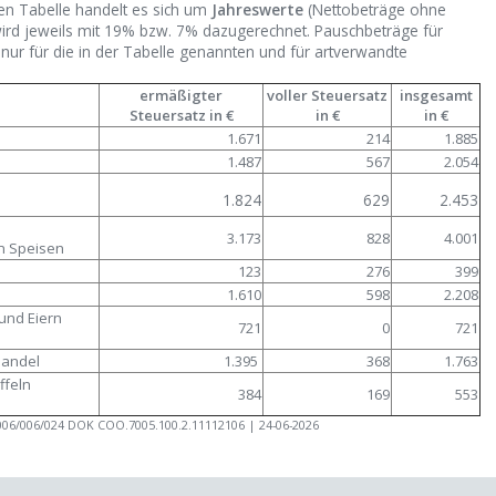
en Tabelle handelt es sich um
Jahreswerte
(Nettobeträge ohne
ird jeweils mit 19% bzw. 7% dazugerechnet. Pauschbeträge für
nur für die in der Tabelle genannten und für artverwandte
ermäßigter
voller Steuersatz
insgesamt
Steuersatz in €
in €
in €
1.671
214
1.885
1.487
567
2.054
1.824
629
2.453
3.173
828
4.001
n Speisen
123
276
399
1.610
598
2.208
und Eiern
721
0
721
handel
1.395
368
1.763
ffeln
384
169
553
0006/006/024 DOK COO.7005.100.2.11112106 | 24-06-2026