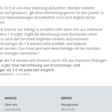
 als 10 € ist von einer Mahnung abzusehen. Werden mehrere
 nachgewiesen, gilt diese Kleinbetragsgrenze für den jeweils zu
he Nebenleistungen einschließlich noch nicht angeforderter
hen.
 €
sind nur auf Antrag zu erstatten oder wenn sich aus mehreren
ns 1 € ergibt. Ergibt die Abrechnung eines Bescheides einen
 so ist in den Bescheid folgender Hinweis aufzunehmen:
t weniger als 1 € werden nicht erstattet, weil dadurch
en würden. Das Finanzamt wird diese Beträge mit der nächsten
igen Beträgen verrechnen.“
r als 1 €
werden erst erhoben, wenn sich aus mehreren Beträgen
 ergibt.
Eine Verrechnung von Erstattungs- und
r als 1 € ist jederzeit möglich.
034/002/09 | 01-01-2025
KANZLEI
SERVICE
Über uns
Neuigkeiten
Geschichte
Übersicht