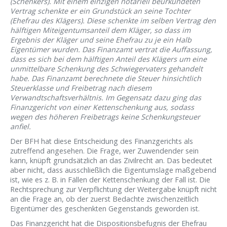
(Schenkers). Mit einem einzigen notariell beurkundeten
Vertrag schenkte er ein Grundstück an seine Tochter
(Ehefrau des Klägers). Diese schenkte im selben Vertrag den
hälftigen Miteigentumsanteil dem Kläger, so dass im
Ergebnis der Kläger und seine Ehefrau zu je ein Halb
Eigentümer wurden. Das Finanzamt vertrat die Auffassung,
dass es sich bei dem hälftigen Anteil des Klägers um eine
unmittelbare Schenkung des Schwiegervaters gehandelt
habe. Das Finanzamt berechnete die Steuer hinsichtlich
Steuerklasse und Freibetrag nach diesem
Verwandtschaftsverhältnis. Im Gegensatz dazu ging das
Finanzgericht von einer Kettenschenkung aus, sodass
wegen des höheren Freibetrags keine Schenkungsteuer
anfiel.
Der BFH hat diese Entscheidung des Finanzgerichts als
zutreffend angesehen. Die Frage, wer Zuwendender sein
kann, knüpft grundsätzlich an das Zivilrecht an. Das bedeutet
aber nicht, dass ausschließlich die Eigentumslage maßgebend
ist, wie es z. B. in Fällen der Kettenschenkung der Fall ist. Die
Rechtsprechung zur Verpflichtung der Weitergabe knüpft nicht
an die Frage an, ob der zuerst Bedachte zwischenzeitlich
Eigentümer des geschenkten Gegenstands geworden ist.
Das Finanzgericht hat die Dispositionsbefugnis der Ehefrau