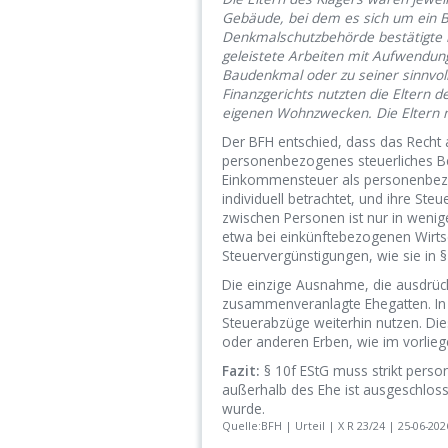
Gebäude, bei dem es sich um ein 
Denkmalschutzbehörde bestätigte i
geleistete Arbeiten mit Aufwendun
Baudenkmal oder zu seiner sinnvol
Finanzgerichts nutzten die Eltern 
eigenen Wohnzwecken. Die Eltern 
Der BFH entschied, dass das Recht
personenbezogenes steuerliches Beg
Einkommensteuer als personenbezog
individuell betrachtet, und ihre Ste
zwischen Personen ist nur in wenig
etwa bei einkünftebezogenen Wirt
Steuervergünstigungen, wie sie in §
Die einzige Ausnahme, die ausdrückl
zusammenveranlagte Ehegatten. In 
Steuerabzüge weiterhin nutzen. Die
oder anderen Erben, wie im vorlieg
Fazit:
§ 10f EStG muss strikt pers
außerhalb des Ehe ist ausgeschlos
wurde.
Quelle:BFH | Urteil | X R 23/24 | 25-06-202