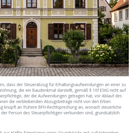
en, dass der Steuerabzug für Erhaltungsaufwendungen an einer zu
nung, die ein Baudenkmal darstellt, gemäß § 10f EStG nicht auf
teuerpflichtige, der die Aufwendungen getragen hat, vor Ablauf des
nen die verbleibenden Abzugsbeträge nicht von den Erben
ng knüpft an frühere BFH-Rechtsprechung an, wonach steuerliche
 der Person des Steuerpflichtigen verbunden sind, grundsätzlich
ils zur Hälfte Eigentümer eines Grundstücks mit aufstehendem