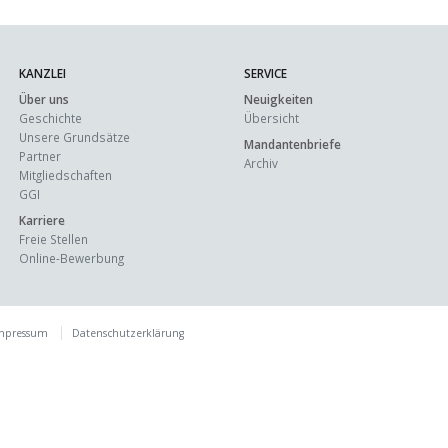
KANZLEI
SERVICE
Über uns
Neuigkeiten
Geschichte
Übersicht
Unsere Grundsätze
Mandantenbriefe
Partner
Archiv
Mitgliedschaften
GGI
Karriere
Freie Stellen
Online-Bewerbung
mpressum
Datenschutzerklärung