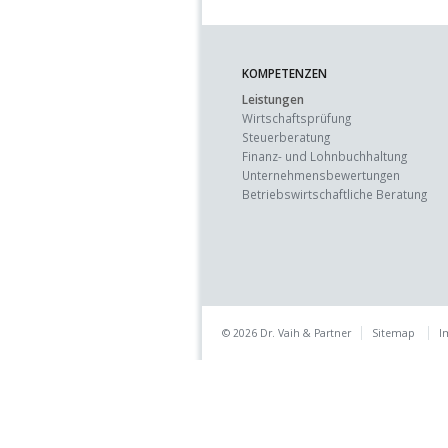
KOMPETENZEN
Leistungen
Wirtschaftsprüfung
Steuerberatung
Finanz- und Lohnbuchhaltung
Unternehmens­bewertungen
Betriebswirtschaft­liche Beratung
© 2026 Dr. Vaih & Partner
Sitemap
I