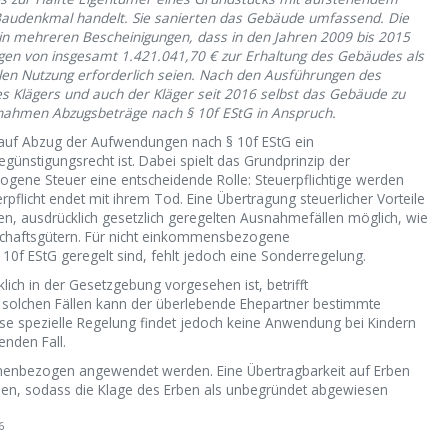
Baudenkmal handelt. Sie sanierten das Gebäude umfassend. Die
n mehreren Bescheinigungen, dass in den Jahren 2009 bis 2015
gen von insgesamt 1.421.041,70 € zur Erhaltung des Gebäudes als
len Nutzung erforderlich seien. Nach den Ausführungen des
des Klägers und auch der Kläger seit 2016 selbst das Gebäude zu
nahmen Abzugsbeträge nach § 10f EStG in Anspruch.
 auf Abzug der Aufwendungen nach § 10f EStG ein
ünstigungsrecht ist. Dabei spielt das Grundprinzip der
ene Steuer eine entscheidende Rolle: Steuerpflichtige werden
uerpflicht endet mit ihrem Tod. Eine Übertragung steuerlicher Vorteile
en, ausdrücklich gesetzlich geregelten Ausnahmefällen möglich, wie
schaftsgütern. Für nicht einkommensbezogene
 10f EStG geregelt sind, fehlt jedoch eine Sonderregelung.
ich in der Gesetzgebung vorgesehen ist, betrifft
solchen Fällen kann der überlebende Ehepartner bestimmte
se spezielle Regelung findet jedoch keine Anwendung bei Kindern
enden Fall.
onenbezogen angewendet werden. Eine Übertragbarkeit auf Erben
sen, sodass die Klage des Erben als unbegründet abgewiesen
6