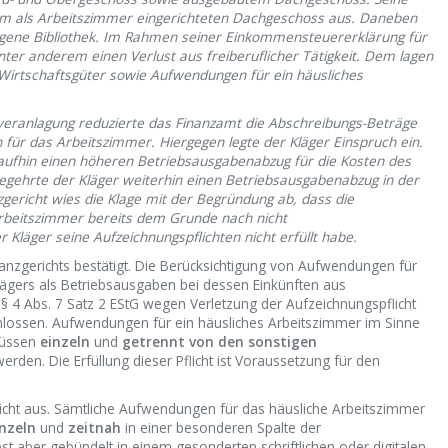
 dem als Arbeitszimmer eingerichteten Dachgeschoss aus. Daneben
egene Bibliothek. Im Rahmen seiner Einkommensteuererklärung für
unter anderem einen Verlust aus freiberuflicher Tätigkeit. Dem lagen
Wirtschaftsgüter sowie Aufwendungen für ein häusliches
ranlagung reduzierte das Finanzamt die Abschreibungs-Beträge
für das Arbeitszimmer. Hiergegen legte der Kläger Einspruch ein.
aufhin einen höheren Betriebsausgabenabzug für die Kosten des
begehrte der Kläger weiterhin einen Betriebsausgabenabzug in der
gericht wies die Klage mit der Begründung ab, dass die
rbeitszimmer bereits dem Grunde nach nicht
r Kläger seine Aufzeichnungspflichten nicht erfüllt habe.
anzgerichts bestätigt. Die Berücksichtigung von Aufwendungen für
lägers als Betriebsausgaben bei dessen Einkünften aus
 § 4 Abs. 7 Satz 2 EStG wegen Verletzung der Aufzeichnungspflicht
chlossen. Aufwendungen für ein häusliches Arbeitszimmer im Sinne
 müssen
einzeln
und
getrennt von den sonstigen
rden. Die Erfüllung dieser Pflicht ist Voraussetzung für den
icht aus. Sämtliche Aufwendungen für das häusliche Arbeitszimmer
inzeln
und
zeitnah
in einer besonderen Spalte der
 aber gebündelt in einem gesonderten schriftlichen oder digitalen