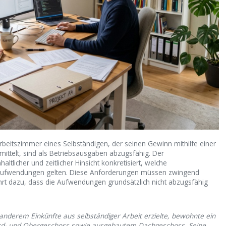
beitszimmer eines Selbständigen, der seinen Gewinn mithilfe einer
ttelt, sind als Betriebsausgaben abzugsfähig. Der
altlicher und zeitlicher Hinsicht konkretisiert, welche
e Aufwendungen gelten. Diese Anforderungen müssen zwingend
hrt dazu, dass die Aufwendungen grundsätzlich nicht abzugsfähig
r anderem Einkünfte aus selbständiger Arbeit erzielte, bewohnte ein
Erd- und Obergeschoss sowie ausgebautem Dachgeschoss. Seine