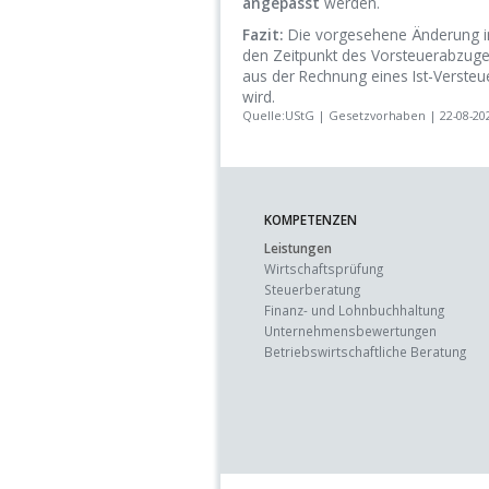
angepasst
werden.
Fazit:
Die vorgesehene Änderung in 
den Zeitpunkt des Vorsteuerabzuges
aus der Rechnung eines Ist-Verste
wird.
Quelle:UStG | Gesetzvorhaben | 22-08-20
KOMPETENZEN
Leistungen
Wirtschaftsprüfung
Steuerberatung
Finanz- und Lohnbuchhaltung
Unternehmens­bewertungen
Betriebswirtschaft­liche Beratung