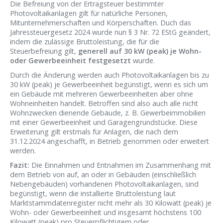
Die Befreiung von der Ertragsteuer bestimmter
Photovoltaikanlagen gilt für natürliche Personen,
Mitunternehmerschaften und Körperschaften. Duch das
Jahressteuergesetz 2024 wurde nun § 3 Nr. 72 EStG geändert,
indem die zulässige Bruttoleistung, die für die
Steuerbefreiung gilt,
generell auf 30 kW (peak) je Wohn-
oder Gewerbeeinheit festgesetzt
wurde.
Durch die Änderung werden auch Photovoltaikanlagen bis zu
30 kW (peak) je Gewerbeeinheit begünstigt, wenn es sich um
ein Gebäude mit mehreren Gewerbeeinheiten aber ohne
Wohneinheiten handelt. Betroffen sind also auch alle nicht
Wohnzwecken dienende Gebäude, z. B. Gewerbeimmobilien
mit einer Gewerbeeinheit und Garagengrundstücke. Diese
Erweiterung gilt erstmals für Anlagen, die nach dem
31.12.2024 angeschafft, in Betrieb genommen oder erweitert
werden.
Fazit:
Die Einnahmen und Entnahmen im Zusammenhang mit
dem Betrieb von auf, an oder in Gebäuden (einschließlich
Nebengebäuden) vorhandenen Photovoltaikanlagen, sind
begünstigt, wenn die installierte Bruttoleistung laut
Marktstammdatenregister nicht mehr als 30 Kilowatt (peak) je
Wohn- oder Gewerbeeinheit und insgesamt höchstens 100
Kilowatt (peak) pro Steuerpflichtigem oder