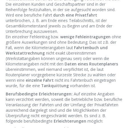
Die einzelnen Kunden und Geschäftspartner sind in der
Reihenfolge festzuhalten, in der sie aufgesucht worden sind.
Wird eine berufliche Fahrt
durch eine Privatfahrt
unterbrochen, z. B. am Ende eines Teilabschnitts, ist der
Gesamtkilometerstand jeweils zu Beginn und am Ende der
Unterbrechung auszuweisen.
Ein einzelner Fehleintrag bzw.
wenige Fehleintragungen
ohne
größere Auswirkungen sind ohne Bedeutung. Das ist z.B. der
Fall, wenn die Kilometerangaben laut
Fahrtenbuch und
Werkstattrechnung
nicht exakt übereinstimmen
(Werkstattangaben können ungenau sein) oder wenn die
Kilometerangaben nicht mit den
Daten eines Routenplaners
übereinstimmen, weil niemand verpflichtet ist, die laut
Routenplaner vorgegebene kürzeste Strecke zu wählen oder
wenn eine
einzelne Fahrt
nicht ins Fahrtenbuch eingetragen
wurde, für die eine
Tankquittung
vorhanden ist.
Berufsbedingte Erleichterungen:
Auf einzelne Angaben
kann verzichtet werden, soweit die betriebliche bzw. berufliche
Veranlassung der Fahrten und der Umfang der Privatfahrten
ausreichend dargelegt sind und die Möglichkeiten der
Überprüfung nicht eingeschränkt werden. Es sind z. B.
folgende berufsbedingte
Erleichterungen
möglich: