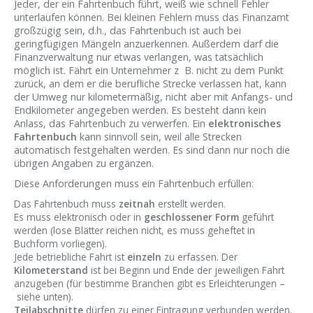
Jeder, der ein Fahrtenbuch führt, weiß wie schnell Fehler
unterlaufen können. Bei kleinen Fehlern muss das Finanzamt
großzügig sein, d.h., das Fahrtenbuch ist auch bei
geringfügigen Mängeln anzuerkennen. Außerdem darf die
Finanzverwaltung nur etwas verlangen, was tatsächlich
möglich ist. Fährt ein Unternehmer z B. nicht zu dem Punkt
zurück, an dem er die berufliche Strecke verlassen hat, kann
der Umweg nur kilometermäßig, nicht aber mit Anfangs- und
Endkilometer angegeben werden. Es besteht dann kein
Anlass, das Fahrtenbuch zu verwerfen. Ein
elektronisches
Fahrtenbuch
kann sinnvoll sein, weil alle Strecken
automatisch festgehalten werden. Es sind dann nur noch die
übrigen Angaben zu ergänzen.
Diese Anforderungen muss ein Fahrtenbuch erfüllen:
Das Fahrtenbuch muss
zeitnah
erstellt werden.
Es muss elektronisch oder in
geschlossener Form
geführt
werden (lose Blätter reichen nicht, es muss geheftet in
Buchform vorliegen).
Jede betriebliche Fahrt ist
einzeln
zu erfassen. Der
Kilometerstand
ist bei Beginn und Ende der jeweiligen Fahrt
anzugeben (für bestimme Branchen gibt es Erleichterungen –
siehe unten).
Teilabschnitte
dürfen zu einer Eintragung verbunden werden.