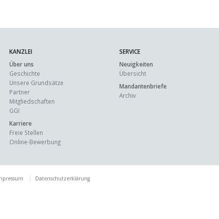
KANZLEI
SERVICE
Über uns
Neuigkeiten
Geschichte
Übersicht
Unsere Grundsätze
Mandantenbriefe
Partner
Archiv
Mitgliedschaften
GGI
Karriere
Freie Stellen
Online-Bewerbung
mpressum
Datenschutzerklärung