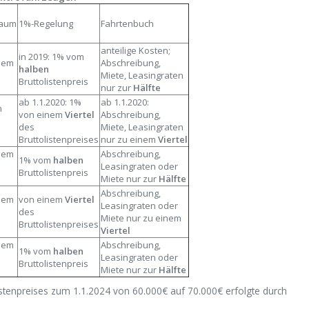
raum
1%-Regelung
Fahrtenbuch
anteilige Kosten;
in 2019: 1% vom
dem
Abschreibung,
halben
Miete, Leasingraten
Bruttolistenpreis
nur zur
Hälfte
ab 1.1.2020: 1%
ab 1.1.2020:
n
von einem
Viertel
Abschreibung,
des
Miete, Leasingraten
Bruttolistenpreises
nur zu einem
Viertel
dem
Abschreibung,
1% vom
halben
Leasingraten oder
Bruttolistenpreis
Miete nur zur
Hälfte
Abschreibung,
dem
von einem
Viertel
Leasingraten oder
des
Miete nur zu einem
Bruttolistenpreises
Viertel
dem
Abschreibung,
1% vom
halben
Leasingraten oder
Bruttolistenpreis
Miete nur zur
Hälfte
stenpreises zum 1.1.2024 von 60.000€ auf 70.000€ erfolgte durch