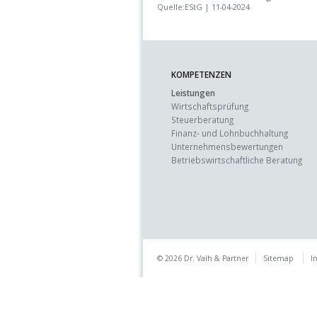
Quelle:EStG | 11-04-2024
KOMPETENZEN
Leistungen
Wirtschaftsprüfung
Steuerberatung
Finanz- und Lohnbuchhaltung
Unternehmens­bewertungen
Betriebswirtschaft­liche Beratung
© 2026 Dr. Vaih & Partner
Sitemap
I