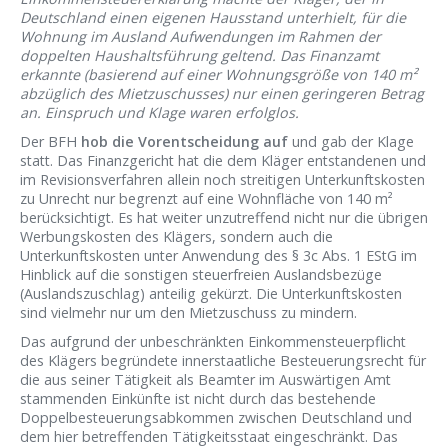
Deutschland einen eigenen Hausstand unterhielt, für die
Wohnung im Ausland Aufwendungen im Rahmen der
doppelten Haushaltsführung geltend. Das Finanzamt
erkannte (basierend auf einer Wohnungsgröße von 140 m²
abzüglich des Mietzuschusses) nur einen geringeren Betrag
an. Einspruch und Klage waren erfolglos.
Der BFH
hob die Vorentscheidung auf
und gab der Klage
statt. Das Finanzgericht hat die dem Kläger entstandenen und
im Revisionsverfahren allein noch streitigen Unterkunftskosten
zu Unrecht nur begrenzt auf eine Wohnfläche von 140 m²
berücksichtigt. Es hat weiter unzutreffend nicht nur die übrigen
Werbungskosten des Klägers, sondern auch die
Unterkunftskosten unter Anwendung des § 3c Abs. 1 EStG im
Hinblick auf die sonstigen steuerfreien Auslandsbezüge
(Auslandszuschlag) anteilig gekürzt. Die Unterkunftskosten
sind vielmehr nur um den Mietzuschuss zu mindern.
Das aufgrund der unbeschränkten Einkommensteuerpflicht
des Klägers begründete innerstaatliche Besteuerungsrecht für
die aus seiner Tätigkeit als Beamter im Auswärtigen Amt
stammenden Einkünfte ist nicht durch das bestehende
Doppelbesteuerungsabkommen zwischen Deutschland und
dem hier betreffenden Tätigkeitsstaat eingeschränkt. Das