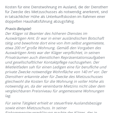
Kosten für eine Dienstwohnung im Ausland, die der Dienstherr
für Zwecke des Mietzuschusses als notwendig anerkennt, sind
in tatsächlicher Höhe als Unterkunftskosten im Rahmen einer
doppelten Haushaltsführung abzugsfähig.
Praxis-Beispiel:
Der Kläger ist Beamter des höheren Dienstes im
Auswärtigen Amt. Er war in einer ausländischen Botschaft
tätig und bewohnte dort eine von ihm selbst angemietete,
etwa 200 m² große Wohnung. Gemäß den Vorgaben des
Auswärtigen Amts war der Kläger verpflichtet, in seinen
Privaträumen auch dienstlichen Repräsentationsaufgaben
und gesellschaftlicher Kontaktpflege nachzugehen. Der
Mietleitfaden sah für einen Ledigen eine für berufliche und
private Zwecke notwendige Wohnfläche von 140 m² vor. Der
Dienstherr erkannte aber für Zwecke des Mietzuschusses
gleichwohl die Kosten für die Wohnung in voller Höhe als
notwendig an, da der vereinbarte Mietzins nicht über dem
vergleichbaren Preisniveau für angemessene Wohnungen
lag.
Für seine Tätigkeit erhielt er steuerfreie Auslandsbezüge
sowie einen Mietzuschuss. In seiner
Einkommensteuererklärung machte der Kläger, der in