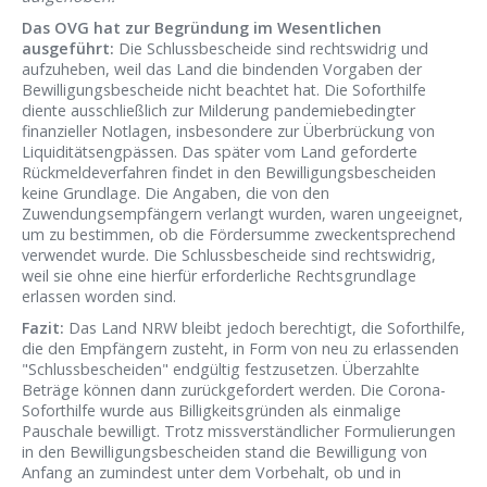
Das OVG hat zur Begründung im Wesentlichen
ausgeführt:
Die Schlussbescheide sind rechtswidrig und
aufzuheben, weil das Land die bindenden Vorgaben der
Bewilligungsbescheide nicht beachtet hat. Die Soforthilfe
diente ausschließlich zur Milderung pandemiebedingter
finanzieller Notlagen, insbesondere zur Überbrückung von
Liquiditätsengpässen. Das später vom Land geforderte
Rückmeldeverfahren findet in den Bewilligungsbescheiden
keine Grundlage. Die Angaben, die von den
Zuwendungsempfängern verlangt wurden, waren ungeeignet,
um zu bestimmen, ob die Fördersumme zweckentsprechend
verwendet wurde. Die Schlussbescheide sind rechtswidrig,
weil sie ohne eine hierfür erforderliche Rechtsgrundlage
erlassen worden sind.
Fazit:
Das Land NRW bleibt jedoch berechtigt, die Soforthilfe,
die den Empfängern zusteht, in Form von neu zu erlassenden
"Schlussbescheiden" endgültig festzusetzen. Überzahlte
Beträge können dann zurückgefordert werden. Die Corona-
Soforthilfe wurde aus Billigkeitsgründen als einmalige
Pauschale bewilligt. Trotz missverständlicher Formulierungen
in den Bewilligungsbescheiden stand die Bewilligung von
Anfang an zumindest unter dem Vorbehalt, ob und in