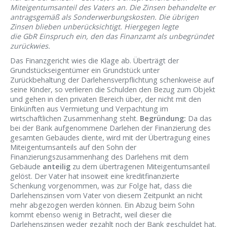
Miteigentumsanteil des Vaters an. Die Zinsen behandelte er
antragsgemäß als Sonderwerbungskosten. Die übrigen
Zinsen blieben unberücksichtigt. Hiergegen legte
die GbR Einspruch ein, den das Finanzamt als unbegründet
zurückwies.
Das Finanzgericht wies die Klage ab. Überträgt der
Grundstückseigentümer ein Grundstück unter
Zurückbehaltung der Darlehensverpflichtung schenkweise auf
seine Kinder, so verlieren die Schulden den Bezug zum Objekt
und gehen in den privaten Bereich über, der nicht mit den
Einkünften aus Vermietung und Verpachtung im
wirtschaftlichen Zusammenhang steht.
Begründung:
Da das
bei der Bank aufgenommene Darlehen der Finanzierung des
gesamten Gebäudes diente, wird mit der Übertragung eines
Miteigentumsanteils auf den Sohn der
Finanzierungszusammenhang des Darlehens mit dem
Gebäude
anteilig
zu dem übertragenen Miteigentumsanteil
gelöst. Der Vater hat insoweit eine kreditfinanzierte
Schenkung vorgenommen, was zur Folge hat, dass die
Darlehenszinsen vom Vater von diesem Zeitpunkt an nicht
mehr abgezogen werden können. Ein Abzug beim Sohn
kommt ebenso wenig in Betracht, weil dieser die
Darlehenszinsen weder gezahlt noch der Bank geschuldet hat.