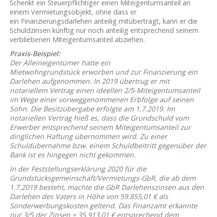
Schenkt ein Steuerpflichtiger einen Miteigentumsanteil an
einem Vermietungsobjekt, ohne dass er
ein Finanzierungsdarlehen anteilig mitüberträgt, kann er die
Schuldzinsen künftig nur noch anteilig entsprechend seinem
verbliebenen Miteigentumsanteil abziehen.
Praxis-Beispiel:
Der Alleineigentümer hatte ein
Mietwohngrundstück erworben und zur Finanzierung ein
Darlehen aufgenommen. In 2019 übertrug er mit
notariellem Vertrag einen ideellen 2/5-Miteigentumsanteil
im Wege einer vorweggenommenen Erbfolge auf seinen
Sohn. Die Besitzübergabe erfolgte am 1.7.2019. Im
notariellen Vertrag hieß es, dass die Grundschuld vom
Erwerber entsprechend seinem Miteigentumsanteil zur
dinglichen Haftung übernommen wird. Zu einer
Schuldübernahme bzw. einem Schuldbeitritt gegenüber der
Bank ist es hingegen nicht gekommen.
In der Feststellungserklärung 2020 für die
Grundstücksgemeinschaft/Vermietungs-GbR, die ab dem
1.7.2019 besteht, machte die GbR Darlehenszinsen aus den
Darlehen des Vaters in Höhe von 59.855,01 € als
Sonderwerbungskosten geltend. Das Finanzamt erkannte
nur 3/5 der Zinsen = 35.913,01 € entsprechend dem