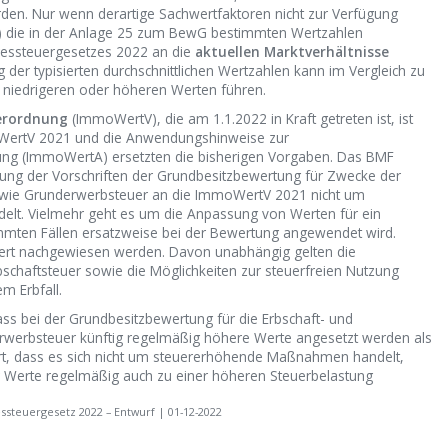
den. Nur wenn derartige Sachwertfaktoren nicht zur Verfügung
se) die in der Anlage 25 zum BewG bestimmten Wertzahlen
essteuergesetzes 2022 an die
aktuellen Marktverhältnisse
er typisierten durchschnittlichen Wertzahlen kann im Vergleich zu
u niedrigeren oder höheren Werten führen.
erordnung
(ImmoWertV), die am 1.1.2022 in Kraft getreten ist, ist
WertV 2021 und die Anwendungshinweise zur
ung (ImmoWertA) ersetzten die bisherigen Vorgaben. Das BMF
sung der Vorschriften der Grundbesitzbewertung für Zwecke der
owie Grunderwerbsteuer an die ImmoWertV 2021 nicht um
t. Vielmehr geht es um die Anpassung von Werten für ein
immten Fällen ersatzweise bei der Bewertung angewendet wird.
ert nachgewiesen werden. Davon unabhängig gelten die
bschaftsteuer sowie die Möglichkeiten zur steuerfreien Nutzung
m Erbfall.
ss bei der Grundbesitzbewertung für die Erbschaft- und
rwerbsteuer künftig regelmäßig höhere Werte angesetzt werden als
t, dass es sich nicht um steuererhöhende Maßnahmen handelt,
r Werte regelmäßig auch zu einer höheren Steuerbelastung
ssteuergesetz 2022 – Entwurf | 01-12-2022