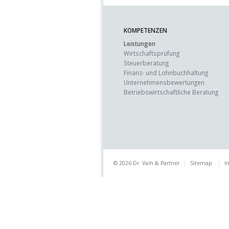
KOMPETENZEN
Leistungen
Wirtschaftsprüfung
Steuerberatung
Finanz- und Lohnbuchhaltung
Unternehmens­bewertungen
Betriebswirtschaft­liche Beratung
© 2026 Dr. Vaih & Partner
Sitemap
I