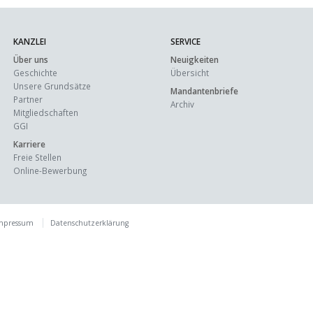
KANZLEI
SERVICE
Über uns
Neuigkeiten
Geschichte
Übersicht
Unsere Grundsätze
Mandantenbriefe
Partner
Archiv
Mitgliedschaften
GGI
Karriere
Freie Stellen
Online-Bewerbung
mpressum
Datenschutzerklärung