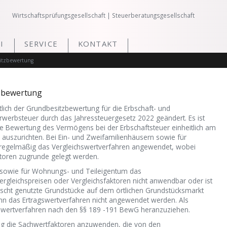
Wirtschaftsprüfungsgesellschaft | Steuerberatungsgesellschaft
I
SERVICE
KONTAKT
itzbewertung
zbewertung
lich der Grundbesitzbewertung für die Erbschaft- und
werbsteuer durch das Jahressteuergesetz 2022 geändert. Es ist
die Bewertung des Vermögens bei der Erbschaftsteuer einheitlich am
 auszurichten. Bei Ein- und Zweifamilienhäusern sowie für
regelmäßig das Vergleichswertverfahren angewendet, wobei
ktoren zugrunde gelegt werden.
r sowie für Wohnungs- und Teileigentum das
rgleichspreisen oder Vergleichsfaktoren nicht anwendbar oder ist
scht genutzte Grundstücke auf dem örtlichen Grundstücksmarkt
kann das Ertragswertverfahren nicht angewendet werden. Als
hwertverfahren nach den §§ 189 -191 BewG heranzuziehen.
ig die Sachwertfaktoren anzuwenden, die von den