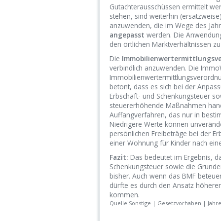
Gutachterausschüssen ermittelt wer
stehen, sind weiterhin (ersatzwei
anzuwenden, die im Wege des Jahr
angepasst
werden. Die Anwendung d
den örtlichen Marktverhältnissen z
Die
Immobilienwertermittlungsv
verbindlich anzuwenden. Die Immo
Immobilienwertermittlungsverordn
betont, dass es sich bei der Anpas
Erbschaft- und Schenkungsteuer s
steuererhöhende Maßnahmen handel
Auffangverfahren, das nur in best
Niedrigere Werte können unveränd
persönlichen Freibeträge bei der Er
einer Wohnung für Kinder nach eine
Fazit:
Das bedeutet im Ergebnis, da
Schenkungsteuer sowie die Grunde
bisher. Auch wenn das BMF beteuer
dürfte es durch den Ansatz höhere
kommen.
Quelle:Sonstige | Gesetzvorhaben | Jahre