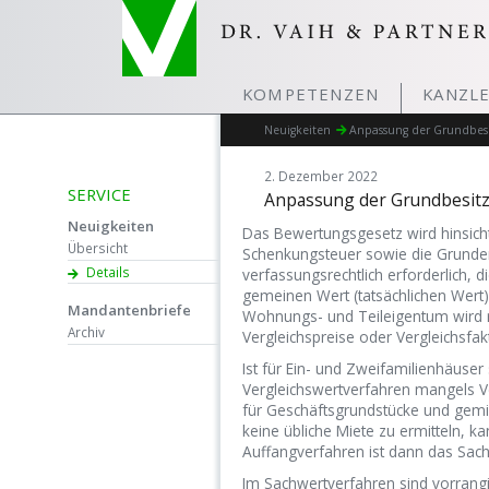
KOMPETENZEN
KANZLE
Neuigkeiten
Anpassung der Grundbes
2. Dezember 2022
SERVICE
Anpassung der Grundbesit
Neuigkeiten
Das Bewertungsgesetz wird hinsicht
Übersicht
Schenkungsteuer sowie die Grunder
Details
verfassungsrechtlich erforderlich, 
gemeinen Wert (tatsächlichen Wert)
Mandantenbriefe
Wohnungs- und Teileigentum wird 
Archiv
Vergleichspreise oder Vergleichsfa
Ist für Ein- und Zweifamilienhäuse
Vergleichswertverfahren mangels Ve
für Geschäftsgrundstücke und gemi
keine übliche Miete zu ermitteln, 
Auffangverfahren ist dann das Sac
Im Sachwertverfahren sind vorrang