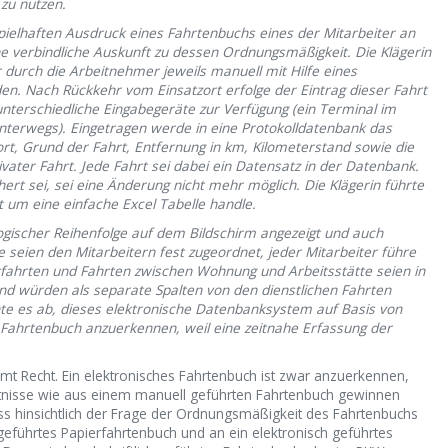
zu nutzen.
pielhaften Ausdruck eines Fahrtenbuchs eines der Mitarbeiter an
e verbindliche Auskunft zu dessen Ordnungsmäßigkeit. Die Klägerin
 durch die Arbeitnehmer jeweils manuell mit Hilfe eines
. Nach Rückkehr vom Einsatzort erfolge der Eintrag dieser Fahrt
nterschiedliche Eingabegeräte zur Verfügung (ein Terminal im
unterwegs). Eingetragen werde in eine Protokolldatenbank das
lort, Grund der Fahrt, Entfernung in km, Kilometerstand sowie die
vater Fahrt. Jede Fahrt sei dabei ein Datensatz in der Datenbank.
ert sei, sei eine Änderung nicht mehr möglich. Die Klägerin führte
t um eine einfache Excel Tabelle handle.
ogischer Reihenfolge auf dem Bildschirm angezeigt und auch
seien den Mitarbeitern fest zugeordnet, jeder Mitarbeiter führe
tfahrten und Fahrten zwischen Wohnung und Arbeitsstätte seien in
d würden als separate Spalten von den dienstlichen Fahrten
te es ab, dieses elektronische Datenbanksystem auf Basis von
Fahrtenbuch anzuerkennen, weil eine zeitnahe Erfassung der
t Recht. Ein elektronisches Fahrtenbuch ist zwar anzuerkennen,
tnisse wie aus einem manuell geführten Fahrtenbuch gewinnen
ass hinsichtlich der Frage der Ordnungsmäßigkeit des Fahrtenbuchs
eführtes Papierfahrtenbuch und an ein elektronisch geführtes