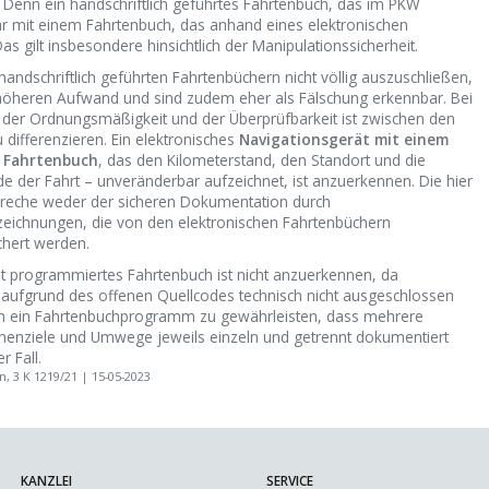
 Denn ein handschriftlich geführtes Fahrtenbuch, das im PKW
hbar mit einem Fahrtenbuch, das anhand eines elektronischen
s gilt insbesondere hinsichtlich der Manipulationssicherheit.
andschriftlich geführten Fahrtenbüchern nicht völlig auszuschließen,
h höheren Aufwand und sind zudem eher als Fälschung erkennbar. Bei
, der Ordnungsmäßigkeit und der Überprüfbarkeit ist zwischen den
differenzieren. Ein elektronisches
Navigationsgerät mit einem
 Fahrtenbuch
, das den Kilometerstand, den Standort und die
de der Fahrt – unveränderbar aufzeichnet, ist anzuerkennen. Die hier
reche weder der sicheren Dokumentation durch
zeichnungen, die von den elektronischen Fahrtenbüchern
chert werden.
st programmiertes Fahrtenbuch ist nicht anzuerkennen, da
 aufgrund des offenen Quellcodes technisch nicht ausgeschlossen
ch ein Fahrtenbuchprogramm zu gewährleisten, dass mehrere
chenziele und Umwege jeweils einzeln und getrennt dokumentiert
r Fall.
, 3 K 1219/21 | 15-05-2023
KANZLEI
SERVICE