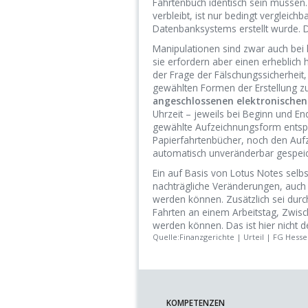
Fahrtenbuch identisch sein müssen.
verbleibt, ist nur bedingt vergleic
Datenbanksystems erstellt wurde. Da
Manipulationen sind zwar auch bei h
sie erfordern aber einen erheblic
der Frage der Fälschungssicherheit
gewählten Formen der Erstellung zu 
angeschlossenen elektronischen
Uhrzeit – jeweils bei Beginn und En
gewählte Aufzeichnungsform entsp
Papierfahrtenbücher, noch den Auf
automatisch unveränderbar gespei
Ein auf Basis von Lotus Notes selb
nachträgliche Veränderungen, auch
werden können. Zusätzlich sei dur
Fahrten an einem Arbeitstag, Zwis
werden können. Das ist hier nicht de
Quelle:Finanzgerichte | Urteil | FG Hessen
KOMPETENZEN