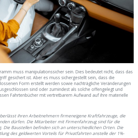
ramm muss manipulationssicher sein. Dies bedeutet nicht, dass das
f gesichert ist. Aber es muss sichergestellt sein, dass die
chlossenen Form erstellt werden sowie nachträgliche Veränderungen
usgeschlossen sind oder zumindest als solche offengelegt und
ssen Fahrtenbücher mit vertretbarem Aufwand auf ihre materielle
 überlässt ihren Arbeitnehmern firmeneigene Kraftfahrzeuge, die
nden dürfen. Die Mitarbeiter mit Firmenfahrzeug sind für die
. Die Baustellen befinden sich an unterschiedlichen Orten. Die
ttlung des geldwerten Vorteils für Privatfahrten anstelle der 1%-