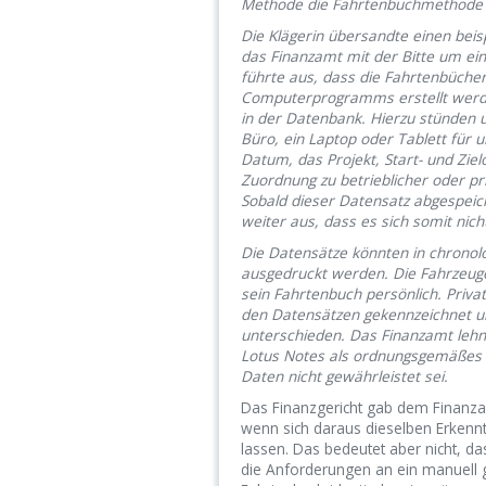
Methode die Fahrtenbuchmethode 
Die Klägerin übersandte einen beis
das Finanzamt mit der Bitte um ein
führte aus, dass die Fahrtenbücher
Computerprogramms erstellt werden
in der Datenbank. Hierzu stünden u
Büro, ein Laptop oder Tablett für 
Datum, das Projekt, Start- und Zie
Zuordnung zu betrieblicher oder pri
Sobald dieser Datensatz abgespeich
weiter aus, dass es sich somit nich
Die Datensätze könnten in chronol
ausgedruckt werden. Die Fahrzeuge 
sein Fahrtenbuch persönlich. Priva
den Datensätzen gekennzeichnet un
unterschieden. Das Finanzamt lehn
Lotus Notes als ordnungsgemäßes 
Daten nicht gewährleistet sei.
Das Finanzgericht gab dem Finanzam
wenn sich daraus dieselben Erkenn
lassen. Das bedeutet aber nicht, d
die Anforderungen an ein manuell g